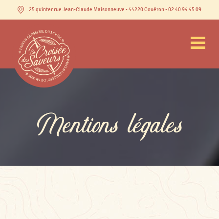
25 quinter rue Jean-Claude Maisonneuve • 44220 Couëron • 02 40 94 45 09
Mentions légales