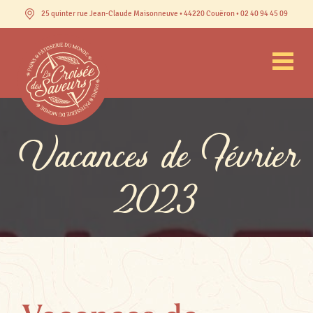
25 quinter rue Jean-Claude Maisonneuve • 44220 Couëron • 02 40 94 45 09
Vacances de Février
2023