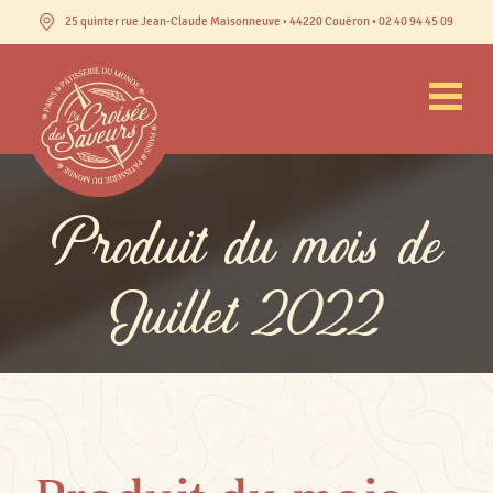
25 quinter rue Jean-Claude Maisonneuve • 44220 Couëron • 02 40 94 45 09
Produit du mois de
Juillet 2022