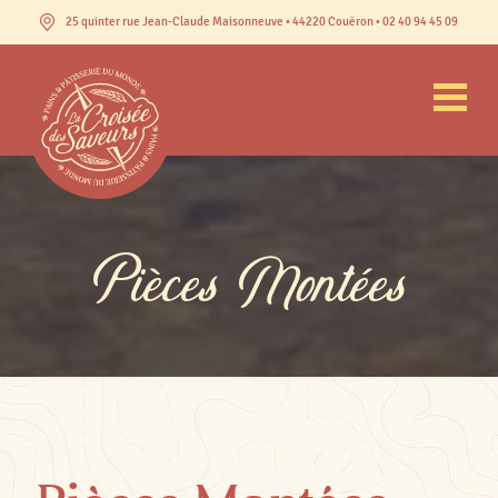
25 quinter rue Jean-Claude Maisonneuve • 44220 Couëron • 02 40 94 45 09
Pièces Montées