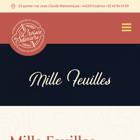
25 quinter rue Jean-Claude Maisonneuve • 44220 Couëron • 02 40 94 45 09
Mille Feuilles