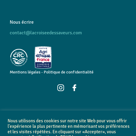
Nous écrire
contact@lacroiseedessaveurs.com
Mentions légales
-
Politique de confidentialité
Nous utilisons des cookies sur notre site Web pour vous offrir
l'expérience la plus pertinente en mémorisant vos préférences
© Copyright 2026 • Tous droits réservés • Conception graphique &
digitale
Athome Studio
et les visites répétées. En cliquant sur «Accepter», vous