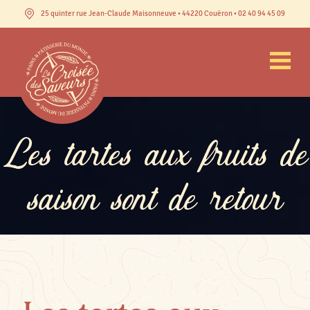
25 quinter rue Jean-Claude Maisonneuve • 44220 Couëron • 02 40 94 45 09
Les tartes aux fruits de
saison sont de retour