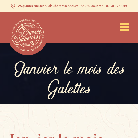
25 quinter rue Jean-Claude Maisonneuve • 44220 Couëron • 02 40 94 45 09
Janvier le mois des
Galettes