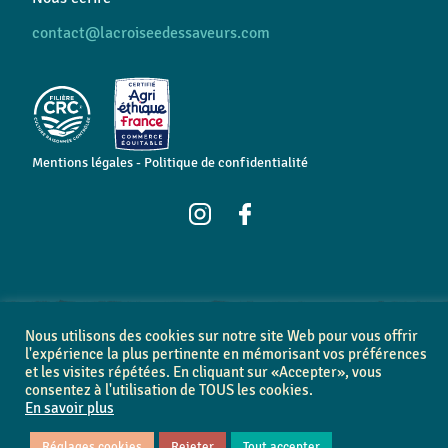
contact@lacroiseedessaveurs.com
Mentions légales
-
Politique de confidentialité
Nous utilisons des cookies sur notre site Web pour vous offrir
© Copyright 2026 • Tous droits réservés • Conception graphique &
l'expérience la plus pertinente en mémorisant vos préférences
digitale
Athome Studio
et les visites répétées. En cliquant sur «Accepter», vous
consentez à l'utilisation de TOUS les cookies.
En savoir plus
Réglages cookies
Rejeter
Tout accepter