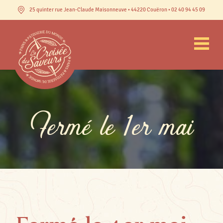
25 quinter rue Jean-Claude Maisonneuve • 44220 Couëron • 02 40 94 45 09
Fermé le 1er mai