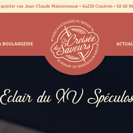
 quinter rue Jean-Claude Maisonneuve • 44220 Couëron • 02 40 94
A BOULANGERIE
ACTUAL
Eclair du XV Spéculo