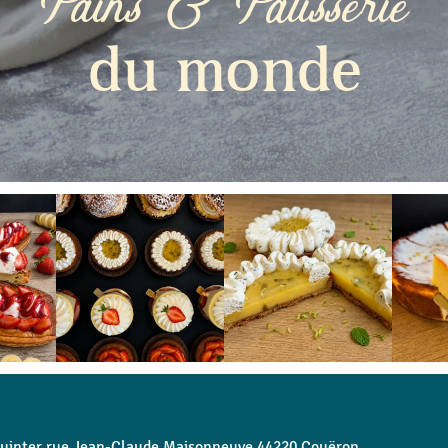
Pains & Pâtisserie
du monde
quinter rue Jean-Claude Maisonneuve 44220 Couëron